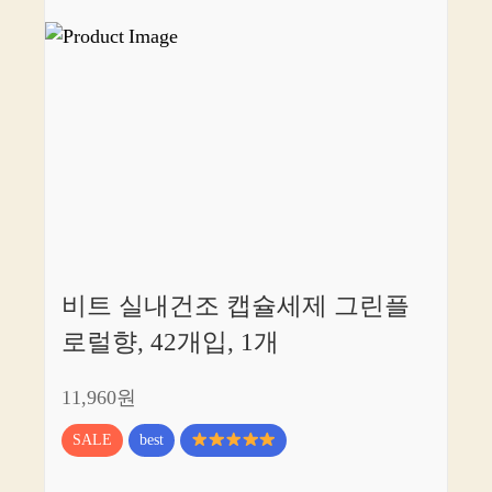
비트 실내건조 캡슐세제 그린플
로럴향, 42개입, 1개
11,960원
SALE
best