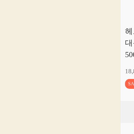
헤
대
5
18
S