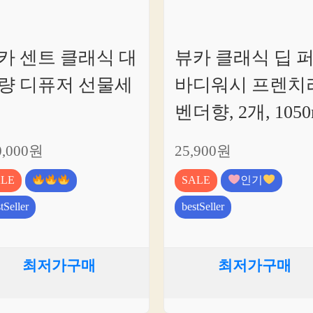
카 센트 클래식 대
뷰카 클래식 딥 
량 디퓨저 선물세
바디워시 프렌치
벤더향, 2개, 1050
0,000원
25,900원
ALE
SALE
인기
tSeller
bestSeller
최저가구매
최저가구매