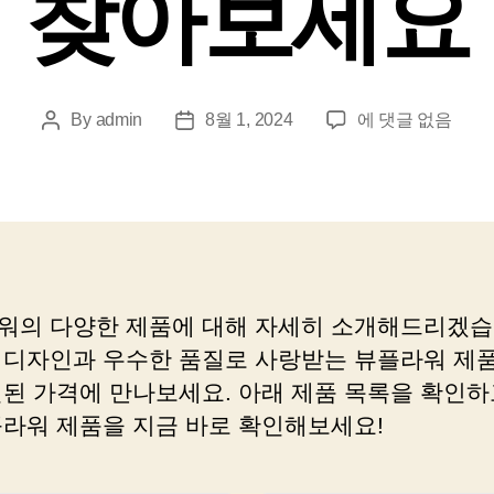
찾아보세요
ビ
By
admin
8월 1, 2024
에 댓글 없음
Post
Post
ュ
author
date
ー
플
라
워
에
서
워의 다양한 제품에 대해 자세히 소개해드리겠습
당
 디자인과 우수한 품질로 사랑받는 뷰플라워 제품
신
이
인된 가격에 만나보세요. 아래 제품 목록을 확인하
사
플라워 제품을 지금 바로 확인해보세요!
랑
하
는