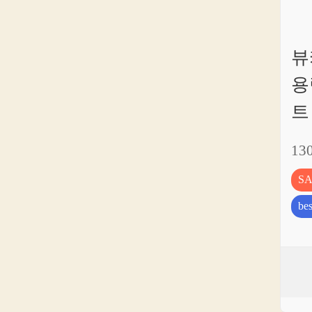
뷰
용
트
13
S
bes