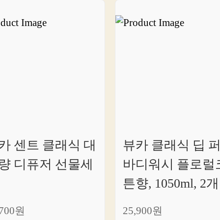
모
든
것
을
손
쉽
게
찾
아
보
세
요
카 센트 클래식 대
뷰카 클래식 딥 
량 디퓨저 선물세
바디워시 플로럴
튼향, 1050ml, 2개
,700원
25,900원