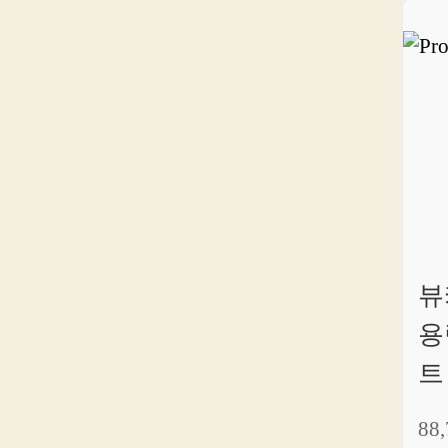
뷰
용
트
88