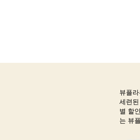
뷰플라
세련된
별 할
는 뷰