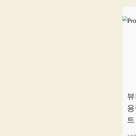
뷰
용
트