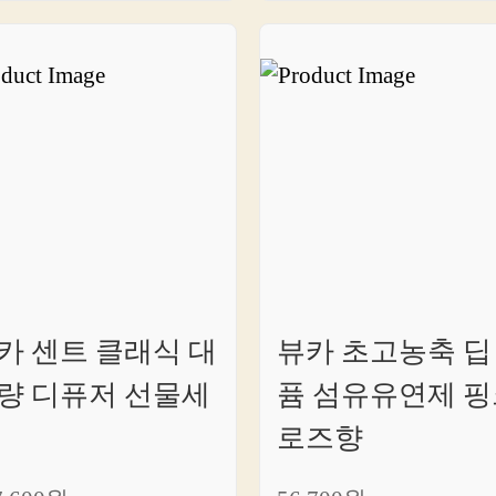
카 센트 클래식 대
뷰카 초고농축 딥
량 디퓨저 선물세
퓸 섬유유연제 핑
로즈향