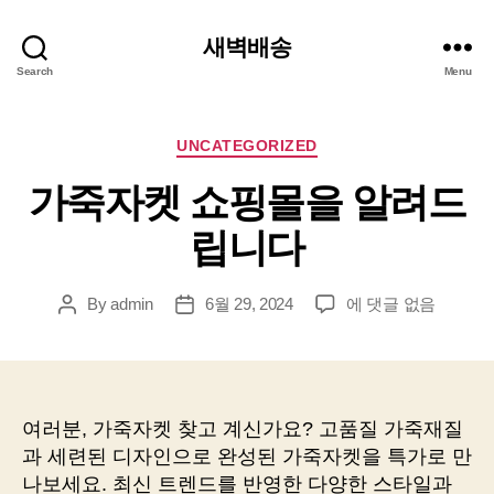
새벽배송
Search
Menu
Categories
UNCATEGORIZED
가죽자켓 쇼핑몰을 알려드
립니다
가
By
admin
6월 29, 2024
에 댓글 없음
Post
Post
죽
author
date
자
켓
쇼
핑
여러분, 가죽자켓 찾고 계신가요? 고품질 가죽재질
몰
과 세련된 디자인으로 완성된 가죽자켓을 특가로 만
을
나보세요. 최신 트렌드를 반영한 다양한 스타일과