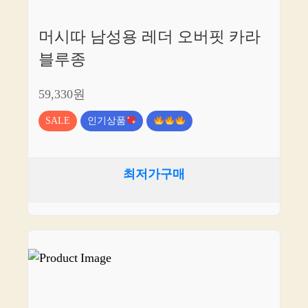
머시따 남성용 레더 오버핏 카라
블루종
59,330원
SALE
인기상품
최저가구매