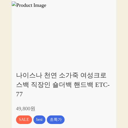
나이스나 천연 소가죽 여성크로
스백 직장인 숄더백 핸드백 ETC-
77
49,800원
SALE
best
초특가