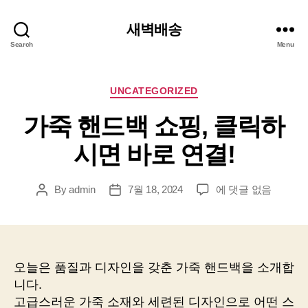
새벽배송
Search
Menu
Categories
UNCATEGORIZED
가죽 핸드백 쇼핑, 클릭하
시면 바로 연결!
가
By
admin
7월 18, 2024
에 댓글 없음
Post
Post
죽
author
date
핸
드
백
쇼
오늘은 품질과 디자인을 갖춘 가죽 핸드백을 소개합
핑,
니다.
클
고급스러운 가죽 소재와 세련된 디자인으로 어떤 스