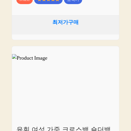
최저가구매
윤휘 여성 가죽 크로스백 숄더백