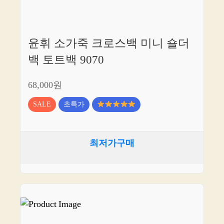
윤휘 소가죽 크로스백 미니 숄더
백 토트백 9070
68,000원
SALE
초특가
최저가구매