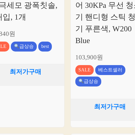
극세모 광폭칫솔,
어 30KPa 무선 
개입, 1개
기 핸디형 스틱 
기 푸른색, W200
,840원
Blue
ALE
급상승
best
103,900원
SALE
베스트셀러
최저가구매
급상승
최저가구매