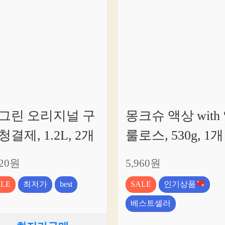
그린 오리지널 구
몽크슈 액상 with
청결제, 1.2L, 2개
룰로스, 530g, 1개
820원
5,960원
ALE
최저가
best
SALE
인기상품
베스트셀러