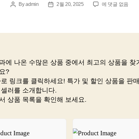
검
By
admin
2월 20, 2025
에 댓글 없음
Post
Post
색
author
date
결
과
에
서
바
로
과에 나온 수많은 상품 중에서 최고의 상품을 찾
상
요?
품
명
바로 링크를 클릭하세요! 특가 및 할인 상품을 판
으
 셀러를 소개합니다.
로
서 상품 목록을 확인해 보세요.
쇼
핑
하
기!