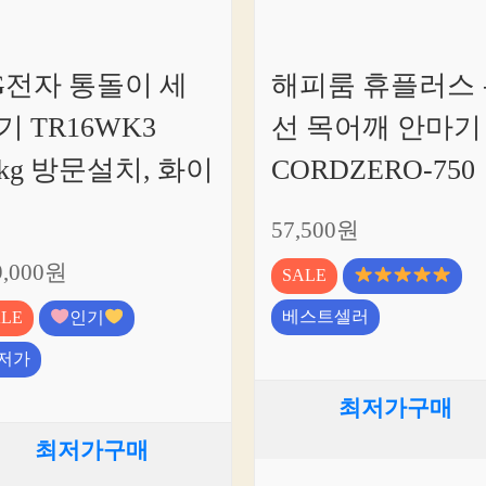
G전자 통돌이 세
해피룸 휴플러스 
기 TR16WK3
선 목어깨 안마기
6kg 방문설치, 화이
CORDZERO-750
57,500원
9,000원
SALE
베스트셀러
ALE
인기
저가
최저가구매
최저가구매