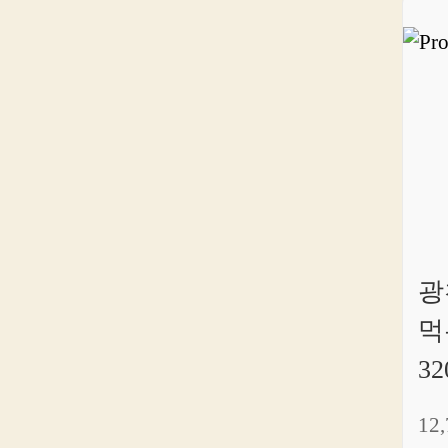
광
먹
32
12