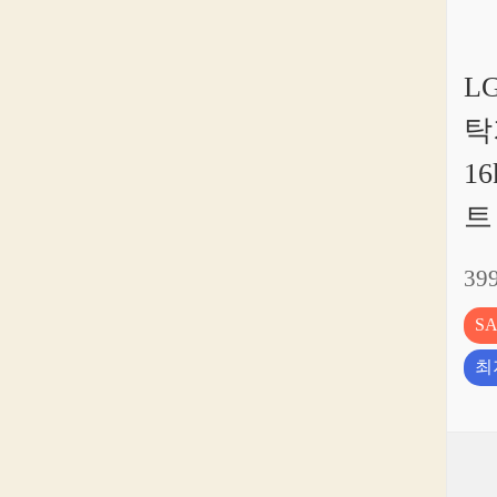
L
탁
1
트
39
S
최