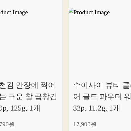
천김 간장에 찍어
수이사이 뷰티 클
는 구운 참 곱창김
어 골드 파우더 
0p, 125g, 1개
32p, 11.2g, 1개
,790원
17,900원