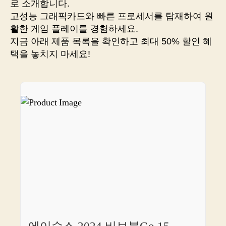
로 소개합니다.
만
고성능 그래픽카드와 빠른 프로세서를 탑재하여 원
끽
활한 게임 플레이를 경험하세요.
할
지금 아래 제품 목록을 확인하고 최대 50% 할인 혜
최
택을 놓치지 마세요!
강
의
게
임
노
트
북,
지
금
바
로
만
나
보
세
요!