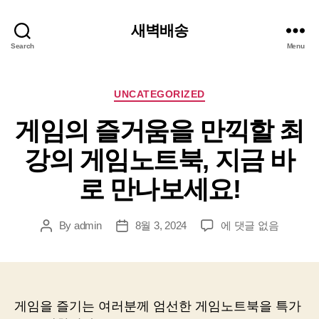
새벽배송
Search
Menu
Categories
UNCATEGORIZED
게임의 즐거움을 만끽할 최
강의 게임노트북, 지금 바
로 만나보세요!
게
By
admin
8월 3, 2024
에 댓글 없음
Post
Post
임
author
date
의
즐
거
움
게임을 즐기는 여러분께 엄선한 게임노트북을 특가
을