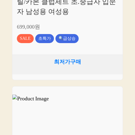
틸/카본 클럽세트 초.중급자 입문
자 남성용 여성용
699,000원
SALE
초특가
급상승
최저가구매