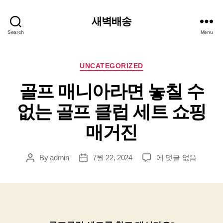
새벽배송
Search
Menu
Categories
UNCATEGORIZED
골프 매니아라면 놓칠 수
없는 골프 클럽 세트 쇼핑
매거진
골
By
admin
7월 22, 2024
에 댓글 없음
Post
Post
프
author
date
매
니
아
라
면