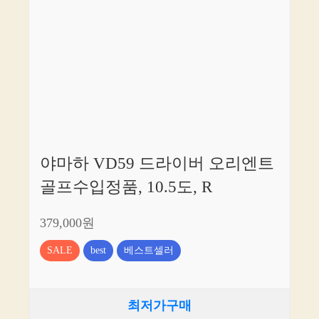
야마하 VD59 드라이버 오리엔트
골프수입정품, 10.5도, R
379,000원
SALE
best
베스트셀러
최저가구매