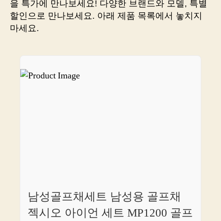
을 특가에 만나보세요! 다양한 브랜드와 모델, 특별
다!
할인으로 만나보세요. 아래 제품 목록에서 놓치지
놀
마세요.
라
운
가
격
의
골
프
클
럽,
지
금
바
로
만
나
남성골프채세트 남성용 골프채
보
세
젝시오 아이언 세트 MP1200 골프
요