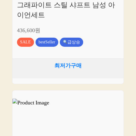
그래파이트 스틸 샤프트 남성 아
이언세트
436,600원
SALE
bestSeller
급상승
최저가구매