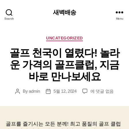
새벽배송
Search
Menu
Categories
UNCATEGORIZED
골프 천국이 열렸다! 놀라
운 가격의 골프클럽, 지금
바로 만나보세요
골
By
admin
5월 12, 2024
에 댓글 없음
Post
Post
프
author
date
천
국
이
열
골프를 즐기시는 모든 분께! 최고 품질의 골프 클럽
렸