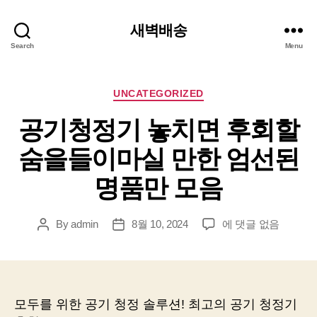
새벽배송
Search
Menu
Categories
UNCATEGORIZED
공기청정기 놓치면 후회할
숨을들이마실 만한 엄선된
명품만 모음
공
By
admin
8월 10, 2024
에 댓글 없음
Post
Post
기
author
date
청
정
기
놓
모두를 위한 공기 청정 솔루션! 최고의 공기 청정기
치