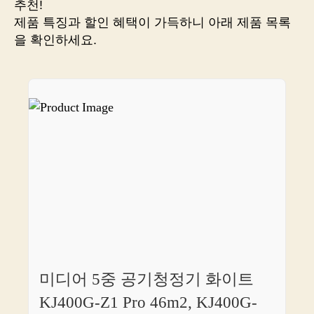
추천!
면
제품 특징과 할인 혜택이 가득하니 아래 제품 목록
후
을 확인하세요.
회
할
숨
을
들
이
마
실
만
한
엄
선
된
명
품
미디어 5중 공기청정기 화이트
만
모
KJ400G-Z1 Pro 46m2, KJ400G-
음