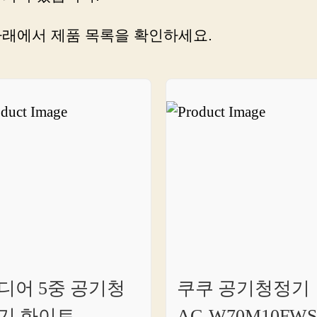
주
는
아래에서 제품 목록을 확인하세요.
공
기
청
정
기
추
천
디어 5중 공기청
쿠쿠 공기청정기
기 화이트
AC-W70M10FWS