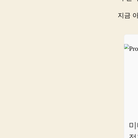
지금 
미
정