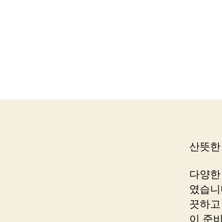
산뜻한
다양한
였습니
끗하고
이 준