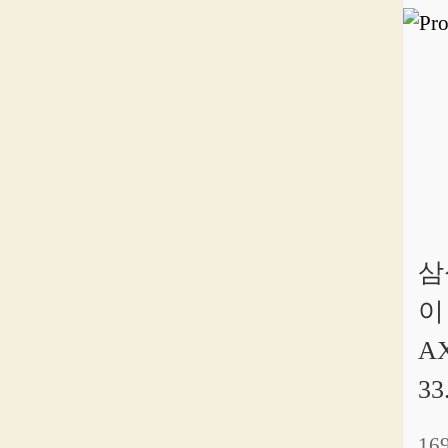
삼
이
A
33
16