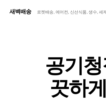
새벽배송
로켓배송, 에어컨, 신선식품, 생수, 세제,
공기청정
끗하게