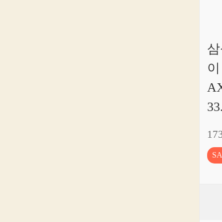
삼
이
A
33
17
S