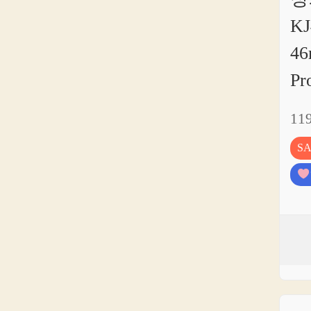
KJ
46
Pr
11
S