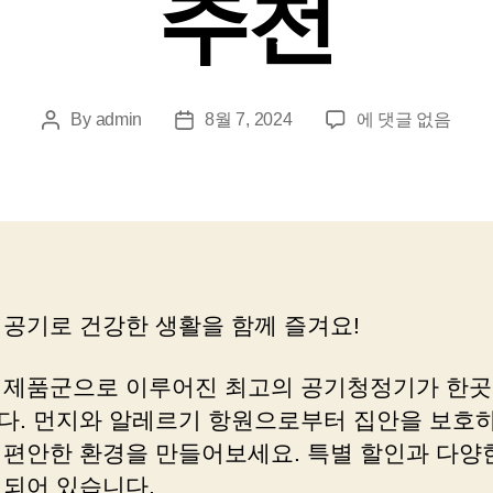
추천
공
By
admin
8월 7, 2024
에 댓글 없음
Post
Post
기
author
date
청
정
기
쇼
핑
몰,
 공기로 건강한 생활을 함께 즐겨요!
공
기
깨
 제품군으로 이루어진 최고의 공기청정기가 한곳
끗
다. 먼지와 알레르기 항원으로부터 집안을 보호하
하
 편안한 환경을 만들어보세요. 특별 할인과 다양
게
비되어 있습니다.
해