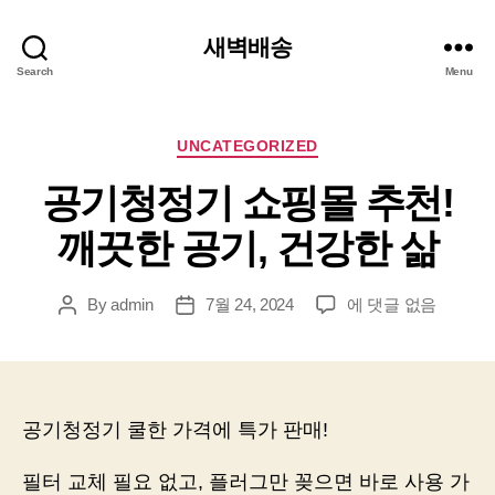
새벽배송
Search
Menu
Categories
UNCATEGORIZED
공기청정기 쇼핑몰 추천!
깨끗한 공기, 건강한 삶
공
By
admin
7월 24, 2024
에 댓글 없음
Post
Post
기
author
date
청
정
기
쇼
공기청정기 쿨한 가격에 특가 판매!
핑
몰
필터 교체 필요 없고, 플러그만 꽂으면 바로 사용 가