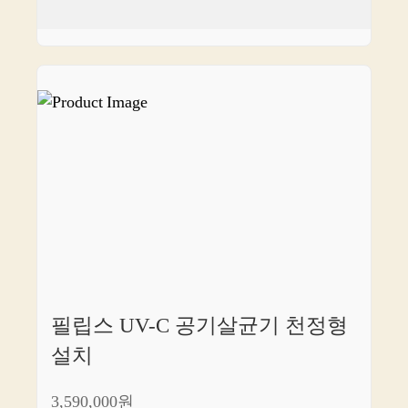
필립스 UV-C 공기살균기 천정형
설치
3,590,000원