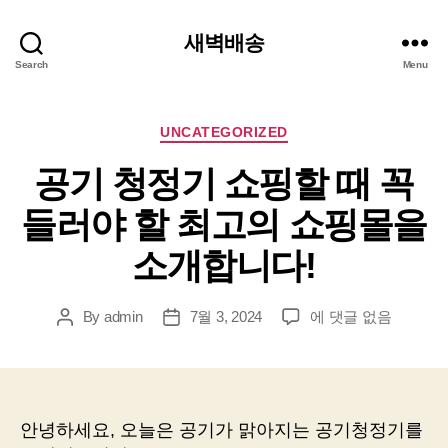
새벽배송
Search
Menu
Categories
UNCATEGORIZED
공기 청정기 쇼핑할 때 꼭
들러야 할 최고의 쇼핑몰을
소개합니다!
공
By
admin
7월 3, 2024
에 댓글 없음
Post
Post
기
author
date
청
정
기
쇼
안녕하세요, 오늘은 공기가 맑아지는 공기청정기를
핑