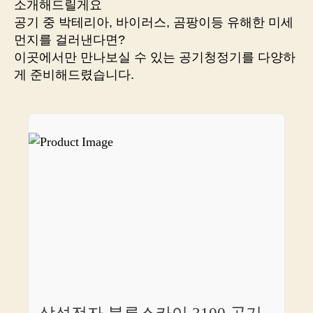
소개해드릴게요
할
공기 중 박테리아, 바이러스, 곰팡이등 유해한 미세
때
먼지를 걸러낸다면?
꼭
이곳에서만 만나보실 수 있는 공기청정기를 다양하
들
게 준비해드렸습니다.
러
야
할
최
고
의
쇼
핑
몰
을
소
개
합
니
다!