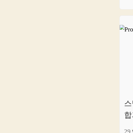
스
합
29