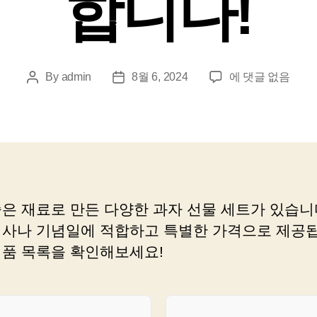
합니다!
과
By
admin
8월 6, 2024
에 댓글 없음
Post
Post
자
author
date
선
물
세
트
를
찾
좋은 재료로 만든 다양한 과자 선물 세트가 있습니
는
행사나 기념일에 적합하고 특별한 가격으로 제공됩
분
들
제품 목록을 확인해보세요!
을
위
한
최