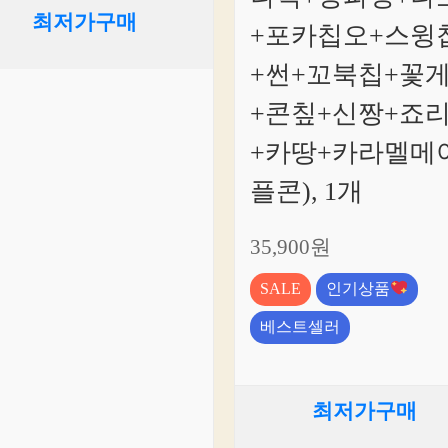
최저가구매
+포카칩오+스윙
+썬+꼬북칩+꽃
+콘칲+신짱+죠
+카땅+카라멜메
플콘), 1개
35,900원
SALE
인기상품
베스트셀러
최저가구매