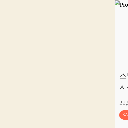
스
자
22
S