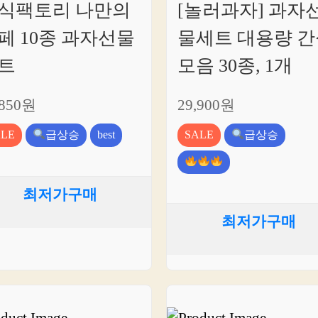
식팩토리 나만의
[놀러과자] 과자
페 10종 과자선물
물세트 대용량 간
트
모음 30종, 1개
,850원
29,900원
ALE
급상승
best
SALE
급상승
최저가구매
최저가구매