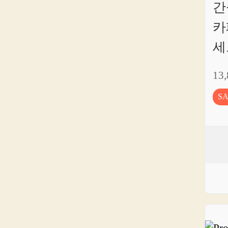
간
카
세
13
S