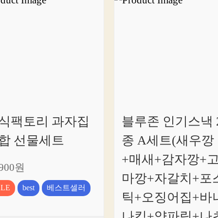
식팩토리 과자집
블루존 인기스낵 
합 선물세트
종 A세트(새우깡
+매새+감자깡+
,900원
마깡+자갈치+포
ALE
best
베스트셀러
틱+오징어집+바
나킥+양파링+나