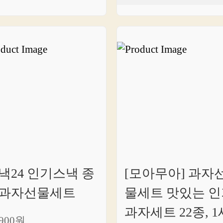
낵24 인기스낵 종
[모아무아] 과자
과자선물세트
물세트 맛있는 인
과자세트 22종, 1
,900원