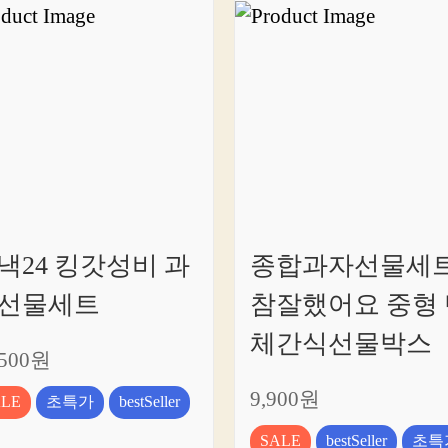
고
의
링
크
를
소
개
합
니
다!
낵24 킹갓성비 과
종합과자선물세
선물세트
참잘했어요 중형 
체간식선물박스
,500원
9,900원
ALE
초특가
bestSeller
SALE
bestSeller
초특