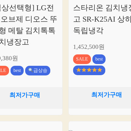
색상선택형] LG전
스타리온 김치냉
 오브제 디오스 뚜
고 SR-K25AI 상
형 메탈 김치톡톡
독립냉각
치냉장고
1,452,500원
9,380원
SALE
best
ALE
best
급상승
최저가구매
최저가구매