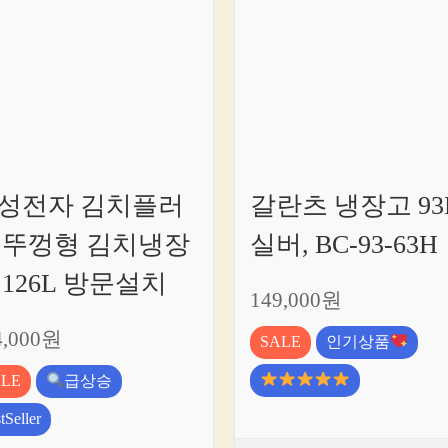
성전자 김치플러
갈란츠 냉장고 93
 뚜껑형 김치냉장
실버, BC-93-63H
 126L 방문설치
149,000원
4,000원
SALE
인기상품
ALE
급상승
tSeller