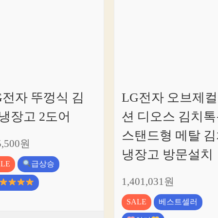
개!
G전자 뚜껑식 김
LG전자 오브제
냉장고 2도어
션 디오스 김치톡
스탠드형 메탈 김
5,500원
냉장고 방문설치
ALE
급상승
1,401,031원
SALE
베스트셀러