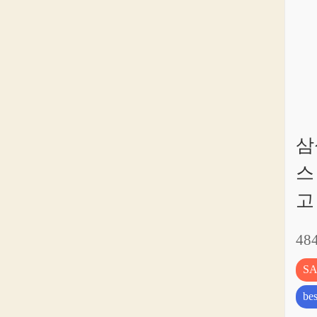
삼
스
고
48
S
bes