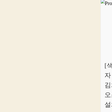
[
자
김
오
설