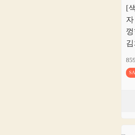
[
자
껑
김
85
S