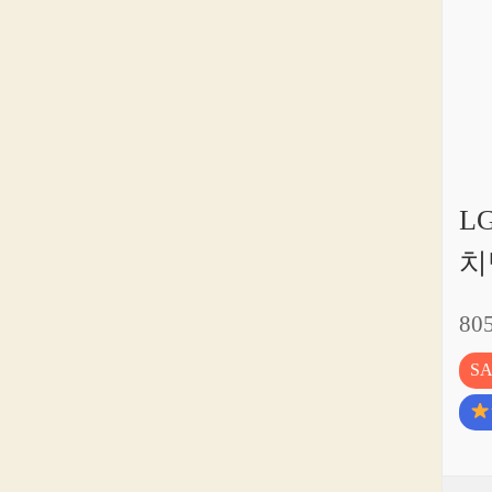
L
치
80
S