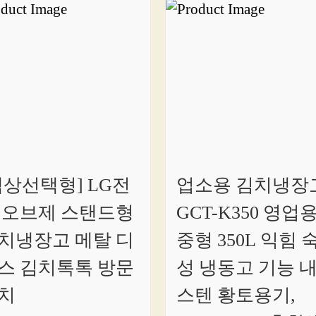
색상선택형] LG전
업소용 김치냉장
 오브제 스탠드형
GCT-K350 영업
치냉장고 메탈 디
중형 350L 익힘 
스 김치톡톡 방문
성 냉동고 기능 
치
스텐 황토용기,