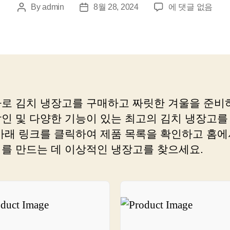
김
By
admin
8월 28, 2024
에 댓글 없음
Post
Post
치
author
date
를
현
명
하
게
보
바로 김치 냉장고를 구매하고 짜릿한 겨울을 준비
관
할인 및 다양한 기능이 있는 최고의 김치 냉장고를
하
는
 아래 링크를 클릭하여 제품 목록을 확인하고 홈에
비
치를 만드는 데 이상적인 냉장고를 찾으세요.
결,
김
치
냉
장
고
소