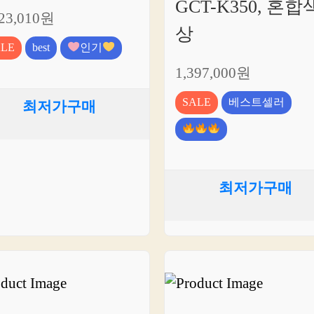
GCT-K350, 혼합
323,010원
상
ALE
best
인기
1,397,000원
SALE
베스트셀러
최저가구매
최저가구매