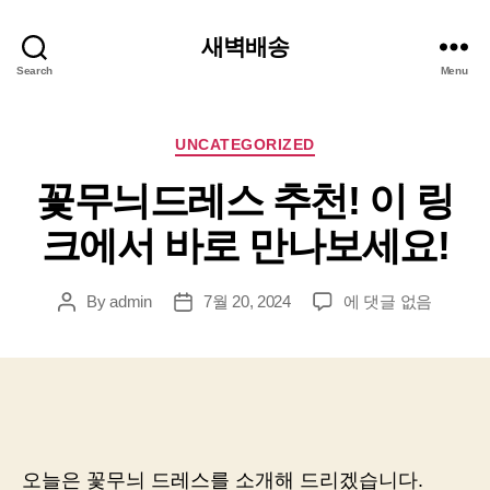
새벽배송
Search
Menu
Categories
UNCATEGORIZED
꽃무늬드레스 추천! 이 링
크에서 바로 만나보세요!
꽃
By
admin
7월 20, 2024
에 댓글 없음
Post
Post
무
author
date
늬
드
레
스
추
천!
오늘은 꽃무늬 드레스를 소개해 드리겠습니다.