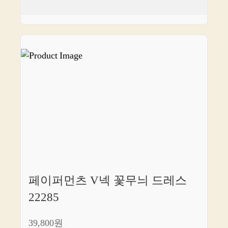
페이퍼먼츠 V넥 꽃무늬 드레스
22285
39,800원