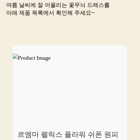
이
여름 날씨에 잘 어울리는 꽃무늬 드레스를
링
아래 제품 목록에서 확인해 주세요~
크
에
서
바
로
만
나
보
세
요!
르엠마 펠릭스 플라워 쉬폰 원피