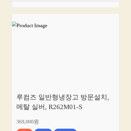
루컴즈 일반형냉장고 방문설치,
메탈 실버, R262M01-S
369,000원