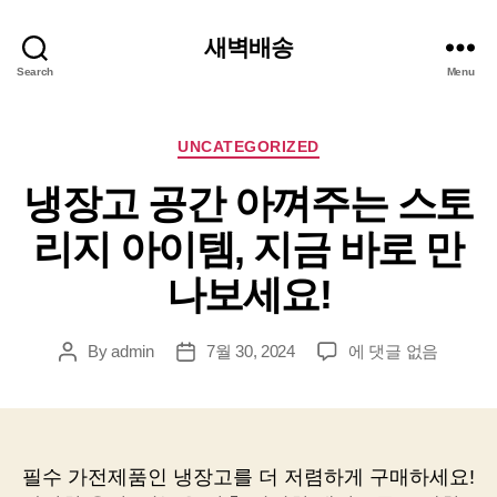
새벽배송
Search
Menu
Categories
UNCATEGORIZED
냉장고 공간 아껴주는 스토
리지 아이템, 지금 바로 만
나보세요!
냉
By
admin
7월 30, 2024
에 댓글 없음
Post
Post
장
author
date
고
공
간
아
필수 가전제품인 냉장고를 더 저렴하게 구매하세요!
껴