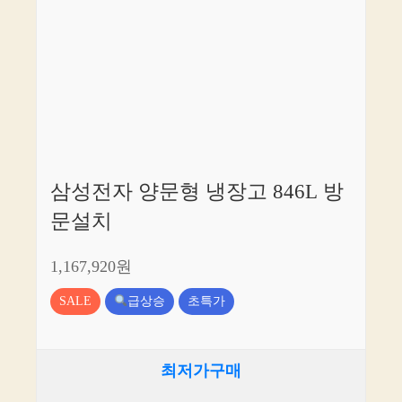
삼성전자 양문형 냉장고 846L 방
문설치
1,167,920원
SALE
급상승
초특가
최저가구매