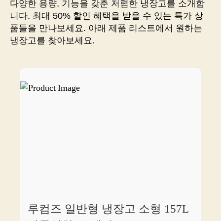
다양한 용량, 기능을 갖춘 저렴한 냉장고를 소개합
주
니다. 최대 50% 할인 혜택을 받을 수 있는 특가 상
는
품들을 만나보세요. 아래 제품 리스트에서 원하는
스
냉장고를 찾아보세요.
토
리
지
아
이
템,
지
금
바
로
만
나
보
세
요!
루컴즈 일반형 냉장고 소형 157L