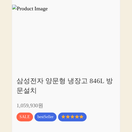
삼성전자 양문형 냉장고 846L 방
문설치
1,059,930원
SALE
bestSeller