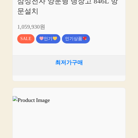
삼성전자 양문형 냉장고 846L 방
문설치
1,059,930원
SALE
인기
인기상품
최저가구매