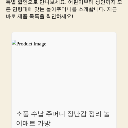
특별 할인으로 만나보세요. 어린이부터 성인까지 모
어
든 연령대에 맞는 놀이주머니를 소개합니다. 지금
마
바로 제품 목록을 확인하세요!
어
마
한
거
래
하
실
준
비
되
셨
나
요?
소품 수납 주머니 장난감 정리 놀
이매트 가방