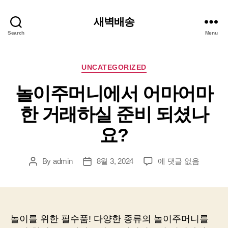
새벽배송
Search
Menu
Categories
UNCATEGORIZED
놀이주머니에서 어마어마
한 거래하실 준비 되셨나
요?
놀
By
admin
8월 3, 2024
에 댓글 없음
Post
Post
이
author
date
주
머
니
에
놀이를 위한 필수품! 다양한 종류의 놀이주머니를
서