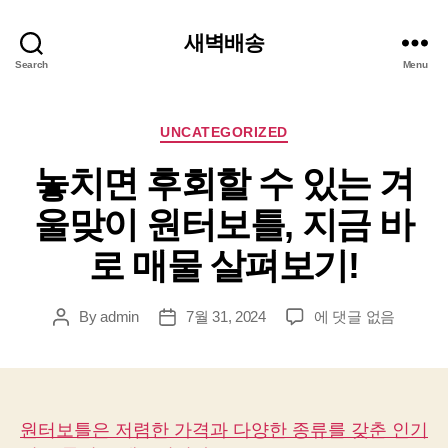
새벽배송
Search
Menu
Categories
UNCATEGORIZED
놓치면 후회할 수 있는 겨
울맞이 원터보틀, 지금 바
로 매물 살펴보기!
놓
By
admin
7월 31, 2024
에 댓글 없음
Post
Post
치
author
date
면
후
회
할
원터보틀은 저렴한 가격과 다양한 종류를 갖춘 인기
수