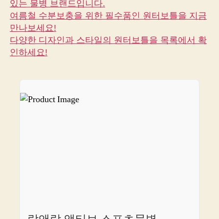
있는 물병 브랜드입니다.
있
여름철 수분보충을 위한 필수품인 원터보틀을 지금
는
만나보세요!
겨
다양한 디자인과 스타일의 원터보틀을 목록에서 확
울
인하세요!
맞
이
원
터
보
틀,
지
금
바
로
매
물
살
펴
보
기!