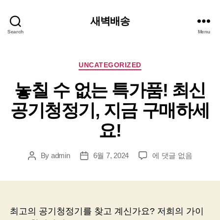
새벽배송
Search
Menu
Categories
UNCATEGORIZED
놓칠 수 없는 특가품! 최신
공기청정기, 지금 구매하세
요!
놓
By
admin
6월 7, 2024
에 댓글 없음
Post
Post
칠
author
date
수
없
는
특
최고의 공기청정기를 찾고 계신가요? 저희의 가이
가