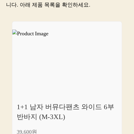
바
니다. 아래 제품 목록을 확인하세요.
지,
원
하
시
는
건
이
쪽
입
니
다!
1+1 남자 버뮤다팬츠 와이드 6부
반바지 (M-3XL)
39,600원