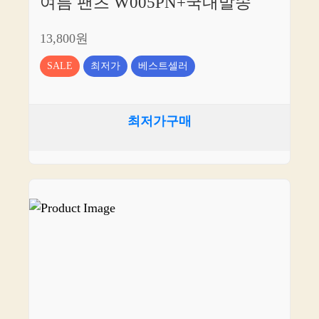
여름 팬츠 W005PN+국내발송
13,800원
SALE
최저가
베스트셀러
최저가구매