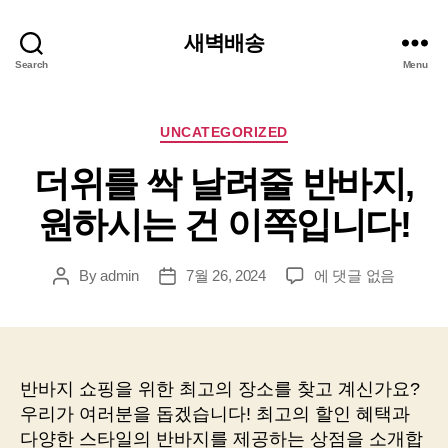
새벽배송
Search
Menu
Categories
UNCATEGORIZED
더위를 싹 날려줄 반바지,
원하시는 건 이쪽입니다!
더
By
admin
7월 26, 2024
에 댓글 없음
Post
Post
위
author
date
를
싹
날
려
반바지 쇼핑을 위한 최고의 장소를 찾고 계신가요?
줄
우리가 여러분을 돕겠습니다! 최고의 할인 혜택과
반
다양한 스타일의 반바지를 제공하는 상점을 소개합