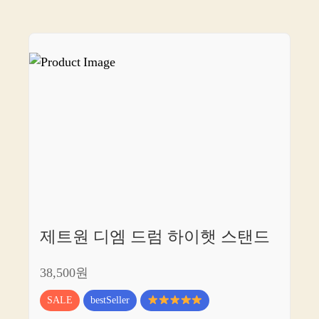
즐
거
움
을
극
대
화
하
세
요!
제트원 디엠 드럼 하이햇 스탠드
38,500원
SALE
bestSeller