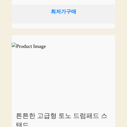
최저가구매
튼튼한 고급형 토노 드럼패드 스
탠드