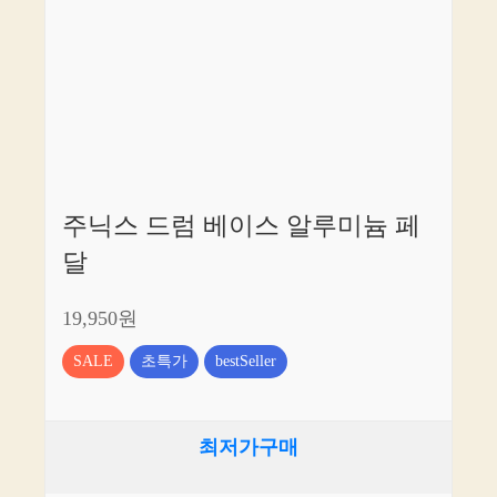
주닉스 드럼 베이스 알루미늄 페
달
19,950원
SALE
초특가
bestSeller
최저가구매