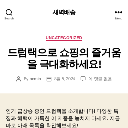
새벽배송
Search
Menu
Categories
UNCATEGORIZED
드럼랙으로 쇼핑의 즐거움
을 극대화하세요!
드
By
admin
8월 5, 2024
에 댓글 없음
Post
Post
럼
author
date
랙
으
로
쇼
인기 급상승 중인 드럼랙을 소개합니다! 다양한 특
핑
징과 혜택이 가득한 이 제품을 놓치지 마세요. 지금
의
바로 아래 목록을 확인해보세요!