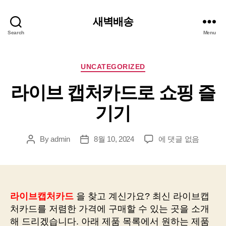
새벽배송
Search
Menu
Categories
UNCATEGORIZED
라이브 캡처카드로 쇼핑 즐
기기
라
By
admin
8월 10, 2024
에 댓글 없음
Post
Post
이
author
date
브
캡
처
카
라이브캡처카드
을 찾고 계신가요? 최신 라이브캡
드
처카드를 저렴한 가격에 구매할 수 있는 곳을 소개
로
해 드리겠습니다. 아래 제품 목록에서 원하는 제품