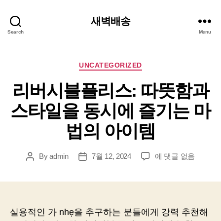
새벽배송
Search
Menu
Categories
UNCATEGORIZED
리버시블플리스: 따뜻함과
스타일을 동시에 즐기는 마
법의 아이템
리
By
admin
7월 12, 2024
에 댓글 없음
Post
Post
버
author
date
시
블
플
리
실용적인 가 nhẹ을 추구하는 분들에게 강력 추천해
스: