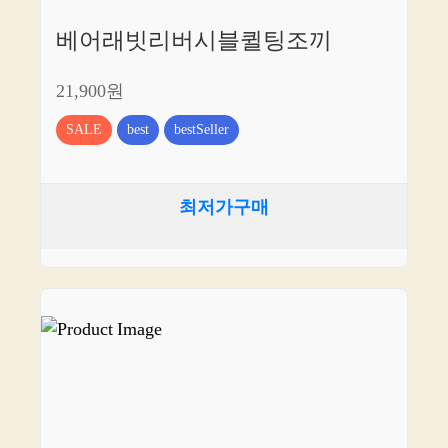
베어래빗리버시블퀼팅조끼
21,900원
SALE
best
bestSeller
최저가구매