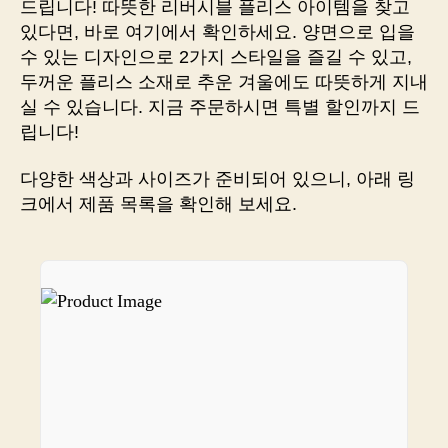
드립니다! 따뜻한 리버시블 플리스 아이템을 찾고
따
있다면, 바로 여기에서 확인하세요. 양면으로 입을
뜻
수 있는 디자인으로 2가지 스타일을 즐길 수 있고,
함
두꺼운 플리스 소재로 추운 겨울에도 따뜻하게 지내
과
실 수 있습니다. 지금 주문하시면 특별 할인까지 드
스
립니다!
타
일
을
다양한 색상과 사이즈가 준비되어 있으니, 아래 링
동
크에서 제품 목록을 확인해 보세요.
시
에
즐
기
는
마
법
의
아
이
템