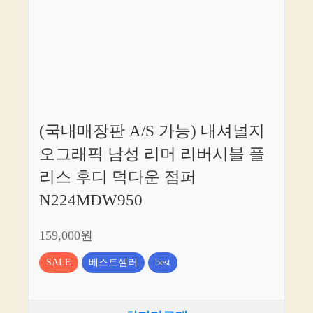
(국내매장판 A/S 가능) 내셔널지
오그래픽 남성 리머 리버시블 플
리스 후디 덕다운 점퍼
N224MDW950
159,000원
SALE
베스트셀러
best