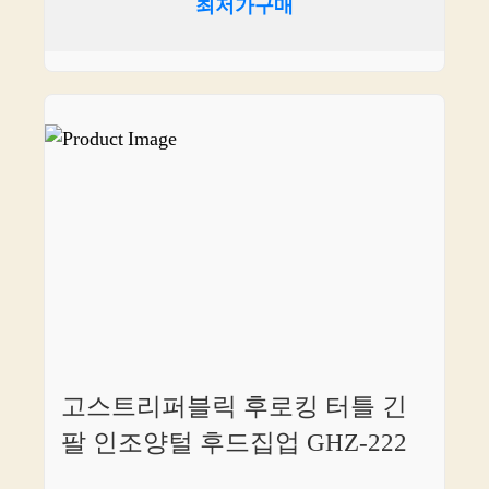
최저가구매
고스트리퍼블릭 후로킹 터틀 긴
팔 인조양털 후드집업 GHZ-222