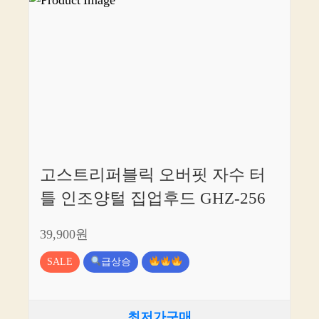
고스트리퍼블릭 오버핏 자수 터
틀 인조양털 집업후드 GHZ-256
39,900원
SALE
급상승
최저가구매