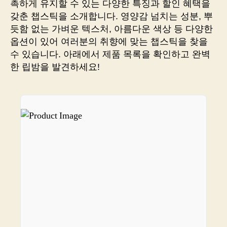
촉하게 유지할 수 있는 다양한 특징과 할인 혜택을
면
갖춘 챕스틱을 소개합니다. 영양감 넘치는 성분, 뿌
놓
듯함 없는 가벼운 텍스처, 아름다운 색상 등 다양한
칠
옵션이 있어 여러분의 취향에 맞는 챕스틱을 찾을
수
수 있습니다. 아래에서 제품 목록을 확인하고 완벽
없
한 립밤을 발견하세요!
는,
가
성
비
최
고
립
밤
쇼
핑
몰