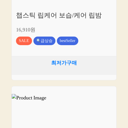
챕스틱 립케어 보습/케어 립밤
16,910원
SALE
급상승
bestSeller
최저가구매