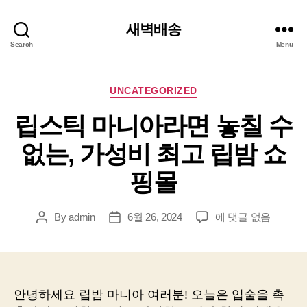
새벽배송
Search
Menu
Categories
UNCATEGORIZED
립스틱 마니아라면 놓칠 수
없는, 가성비 최고 립밤 쇼
핑몰
립
By
admin
6월 26, 2024
에 댓글 없음
Post
Post
스
author
date
틱
마
니
아
안녕하세요 립밤 마니아 여러분! 오늘은 입술을 촉
라