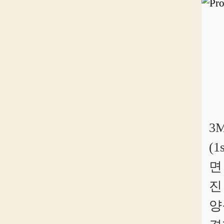
3M
(1
면
진
양