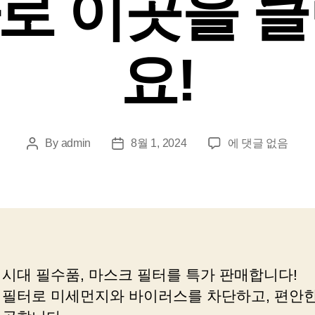
바로 이곳을 
요!
마
By
admin
8월 1, 2024
에 댓글 없음
Post
Post
스
author
date
크
필
터
를
어
디
 시대 필수품, 마스크 필터를 특가 판매합니다!
서
 필터로 미세먼지와 바이러스를 차단하고, 편안한
저
렴