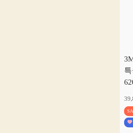
3
특급
6
39
S