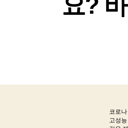
요? 
코로나
고성능