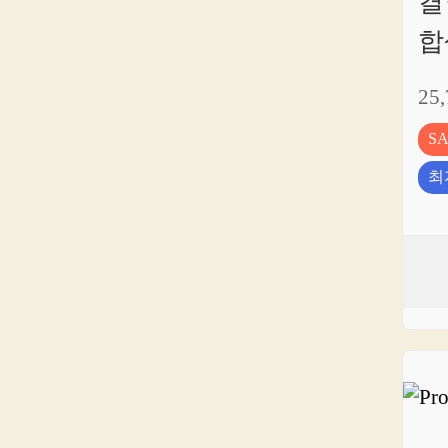
결
합
25
S
최