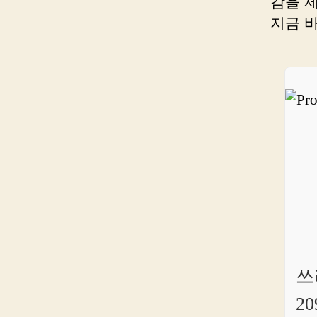
감을 
지금 
쓰
20