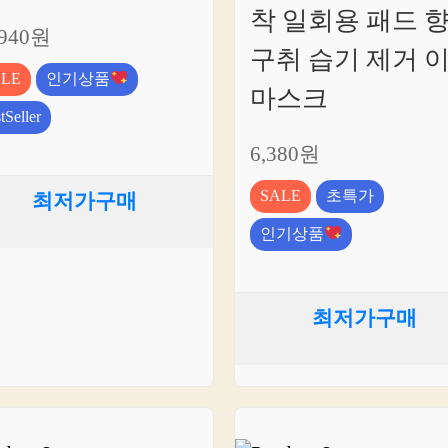
릭
착 일회용 패드 
하
,940원
세
구취 습기 제거 
요!
ALE
인기상품
마스크
tSeller
6,380원
SALE
초특가
최저가구매
인기상품
최저가구매