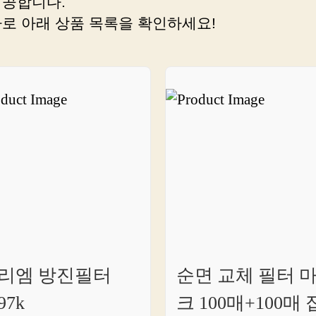
제공합니다.
하
바로 아래 상품 목록을 확인하세요!
고
다
양
하
게
고
를
수
있
나
요?
바
로
이
곳
리엠 방진필터
순면 교체 필터 
을
97k
크 100매+100매 
클