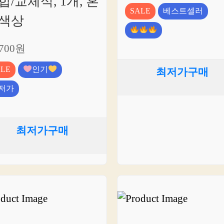
합/교체식, 1개, 혼
SALE
베스트셀러
색상
,700원
ALE
인기
최저가구매
저가
최저가구매