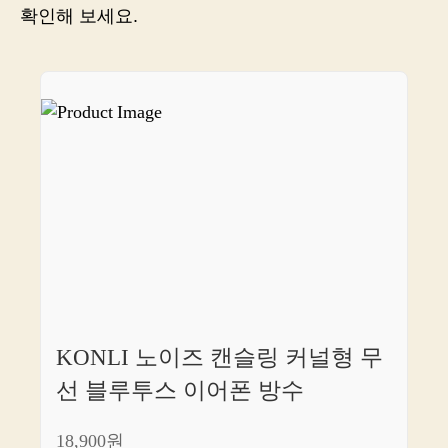
모
확인해 보세요.
든
비
밀
을
알
려
드
립
니
다!
KONLI 노이즈 캔슬링 커널형 무
선 블루투스 이어폰 방수
18,900원