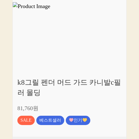
k8그릴 펜더 머드 가드 카니발c필
러 몰딩
81,760원
SALE
베스트셀러
인기