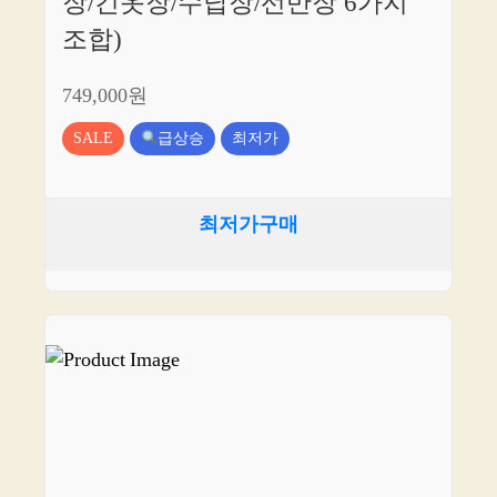
장/긴옷장/수납장/선반장 6가지
조합)
749,000원
SALE
급상승
최저가
최저가구매