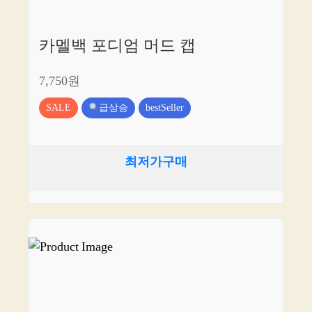
카멜백 포디엄 머드 캡
7,750원
SALE
급상승
bestSeller
최저가구매