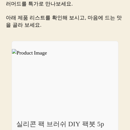
새
러머드를 특가로 만나보세요.
로
운
아래 제품 리스트를 확인해 보시고, 마음에 드는 맛
세
을 골라 보세요.
계
를
만
나
보
세
요!
실리콘 팩 브러쉬 DIY 팩붓 5p