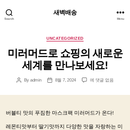
새벽배송
Search
Menu
Categories
UNCATEGORIZED
미러머드로 쇼핑의 새로운
세계를 만나보세요!
미
By
admin
8월 7, 2024
에 댓글 없음
Post
Post
러
author
date
머
드
로
쇼
버블티 맛의 푸짐한 마스크팩 미러머드가 온다!
핑
의
레몬티맛부터 딸기맛까지 다양한 맛을 자랑하는 미