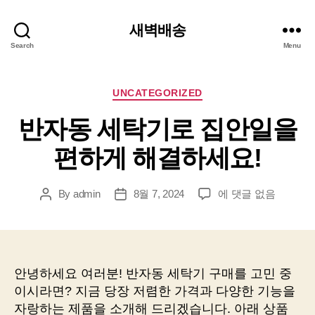
새벽배송
Search
Menu
Categories
UNCATEGORIZED
반자동 세탁기로 집안일을
편하게 해결하세요!
반
By
admin
8월 7, 2024
에 댓글 없음
Post
Post
자
author
date
동
세
탁
기
안녕하세요 여러분! 반자동 세탁기 구매를 고민 중
로
이시라면? 지금 당장 저렴한 가격과 다양한 기능을
집
자랑하는 제품을 소개해 드리겠습니다. 아래 상품