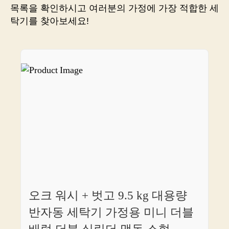
안
목록을 확인하시고 여러분의 가정에 가장 적합한 세
일
탁기를 찾아보세요!
을
편
하
게
해
결
하
세
요!
오크 워시 + 벗고 9.5 kg 대용량
반자동 세탁기 가정용 미니 더블