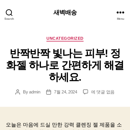
새벽배송
Search
Menu
Categories
UNCATEGORIZED
반짝반짝 빛나는 피부! 정
화젤 하나로 간편하게 해결
하세요.
반
By
admin
7월 24, 2024
에 댓글 없음
Post
Post
짝
author
date
반
짝
빛
나
오늘은 마음에 드실 만한 강력 클렌징 젤 제품을 소
는