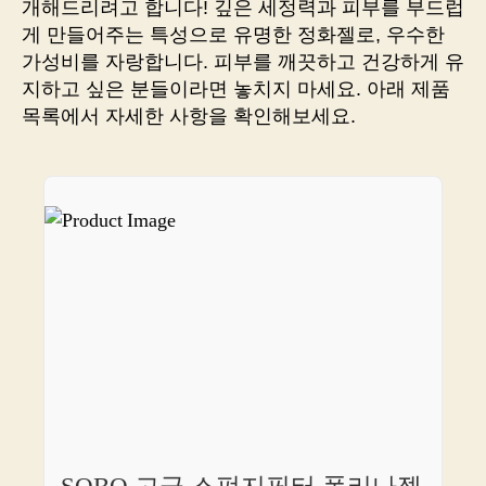
개해드리려고 합니다! 깊은 세정력과 피부를 부드럽
피
게 만들어주는 특성으로 유명한 정화젤로, 우수한
부!
가성비를 자랑합니다. 피부를 깨끗하고 건강하게 유
정
지하고 싶은 분들이라면 놓치지 마세요. 아래 제품
화
목록에서 자세한 사항을 확인해보세요.
젤
하
나
로
간
편
하
게
해
결
하
세
요.