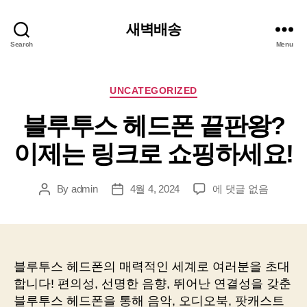
새벽배송
Search
Menu
Categories
UNCATEGORIZED
블루투스 헤드폰 끝판왕?
이제는 링크로 쇼핑하세요!
블
By
admin
4월 4, 2024
에 댓글 없음
Post
Post
루
author
date
투
스
헤
드
블루투스 헤드폰의 매력적인 세계로 여러분을 초대
폰
합니다! 편의성, 선명한 음향, 뛰어난 연결성을 갖춘
끝
블루투스 헤드폰을 통해 음악, 오디오북, 팟캐스트