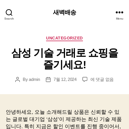
새벽배송
Search
Menu
Categories
UNCATEGORIZED
삼성 기술 거래로 쇼핑을
즐기세요!
삼
By
admin
7월 12, 2024
에 댓글 없음
Post
Post
성
author
date
기
술
거
래
안녕하세요, 오늘 소개해드릴 상품은 신뢰할 수 있
로
는 글로벌 대기업 ‘삼성’이 제공하는 최신 기술 제품
쇼
입니다. 특히 지금은 할인 이벤트를 진행 중이어서,