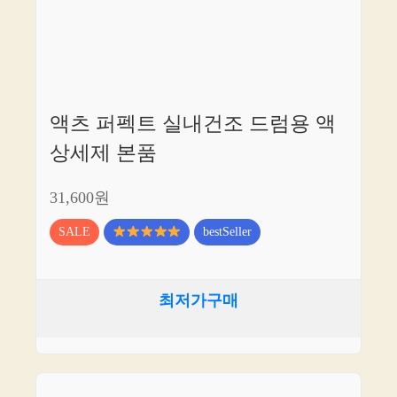
액츠 퍼펙트 실내건조 드럼용 액
상세제 본품
31,600원
SALE
bestSeller
최저가구매