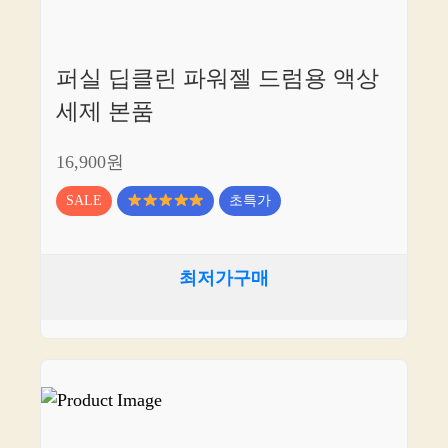
퍼실 딥클린 파워젤 드럼용 액상
세제 본품
16,900원
SALE
초특가
최저가구매