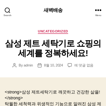
새벽배송
Search
Menu
Categories
UNCATEGORIZED
삼성 제트 세탁기로 쇼핑의
세계를 정복하세요!
삼
By
admin
8월 10, 2024
에 댓글 없음
Post
Post
성
author
date
제
트
세
탁
<strong>삼성 제트세탁기로 깨끗하고 건강한 삶을!
기
</strong>
로
탁월한 세척력과 위생적인 기능으로 알려진 삼성 제