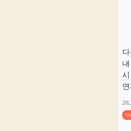
다
내
시
연
20
S