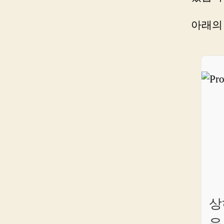
아래의
상
유