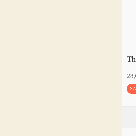
T
28
S