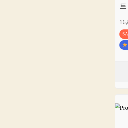
트
16
S