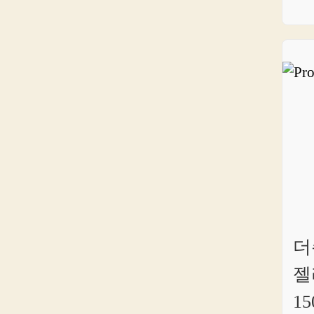
더
젤
15