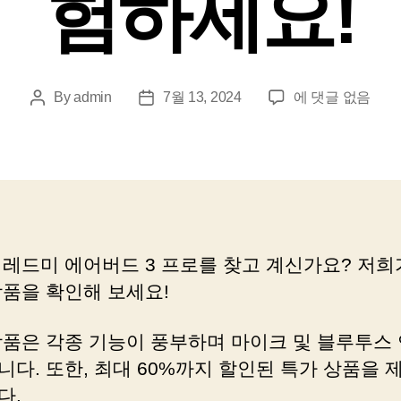
험하세요!
샤
By
admin
7월 13, 2024
에 댓글 없음
Post
Post
오
author
date
미
레
드
미
에
어
 레드미 에어버드 3 프로를 찾고 계신가요? 저희
버
상품을 확인해 보세요!
드
3
프
상품은 각종 기능이 풍부하며 마이크 및 블루투스
로
니다. 또한, 최대 60%까지 할인된 특가 상품을 
로
다.
매