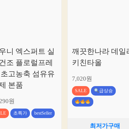
우니 엑스퍼트 실
깨끗한나라 데일
건조 플로럴프레
키친타올
 초고농축 섬유유
7,020원
제 본품
SALE
급상승
,290원
ALE
초특가
bestSeller
최저가구매