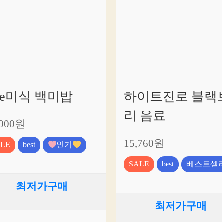
he미식 백미밥
하이트진로 블랙
리 음료
,000원
15,760원
ALE
best
인기
SALE
best
베스트셀
최저가구매
최저가구매