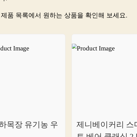
혹
적
 제품 목록에서 원하는 상품을 확인해 보세요.
인
사
운
드
를
경
험
하
세
요!
하목장 유기농 우
제니베이커리 스
트 베어 클래식 2