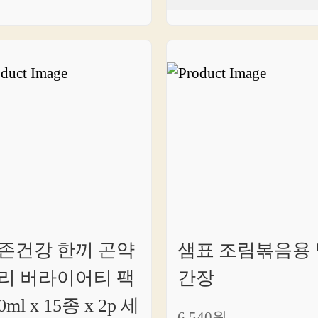
존건강 한끼 곤약
샘표 조림볶음용 
리 버라이어티 팩
간장
0ml x 15종 x 2p 세
6,540원