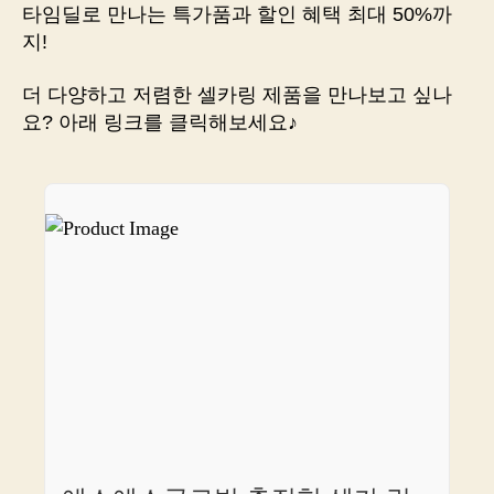
간
타임딜로 만나는 특가품과 할인 혜택 최대 50%까
편
지!
하
게
더 다양하고 저렴한 셀카링 제품을 만나보고 싶나
판
요? 아래 링크를 클릭해보세요♪
매!