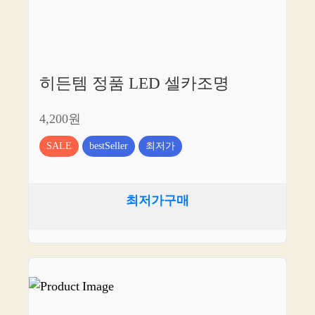
히든템 정품 LED 셀카조명
4,200원
SALE
bestSeller
최저가
최저가구매