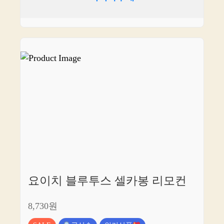
요이치 블루투스 셀카봉 리모컨
8,730원