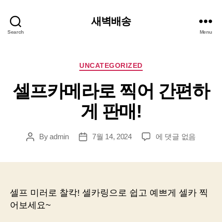
새벽배송
Search
Menu
Categories
UNCATEGORIZED
셀프카메라로 찍어 간편하
게 판매!
셀
By
admin
7월 14, 2024
에 댓글 없음
Post
Post
프
author
date
카
메
라
로
셀프 미러로 찰칵! 셀카링으로 쉽고 예쁘게 셀카 찍
찍
어보세요~
어