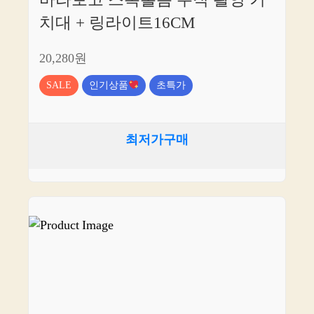
바라보고 스톡홀름 수직 촬영 거
치대 + 링라이트16CM
20,280원
SALE
인기상품
초특가
최저가구매