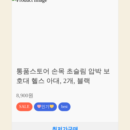
통품스토어 손목 초슬림 압박 보
호대 헬스 아대, 2개, 블랙
8,900원
SALE
인기
best
최저가구매