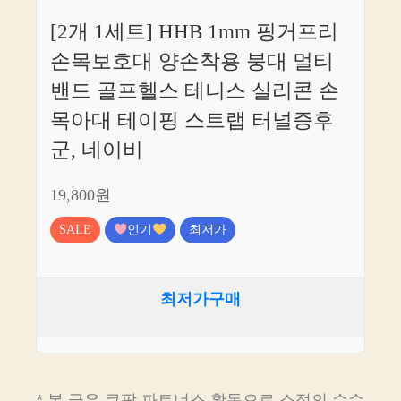
[2개 1세트] HHB 1mm 핑거프리
손목보호대 양손착용 붕대 멀티
밴드 골프헬스 테니스 실리콘 손
목아대 테이핑 스트랩 터널증후
군, 네이비
19,800원
SALE
인기
최저가
최저가구매
* 본 글은 쿠팡 파트너스 활동으로 소정의 수수