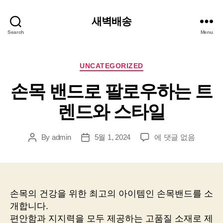
새벽배송
Search
Menu
Categories
UNCATEGORIZED
손목 밴드로 팔로우하는 트
렌드와 스타일
손
By
admin
5월 1, 2024
에 댓글 없음
Post
Post
목
author
date
밴
드
로
팔
손목의 건강을 위한 최고의 아이템인 손목밴드를 소
로
개합니다.
우
편안함과 지지력을 모두 제공하는 고품질 소재로 제