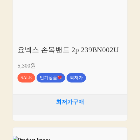
요넥스 손목밴드 2p 239BN002U
5,300원
SALE
인기상품
최저가
최저가구매