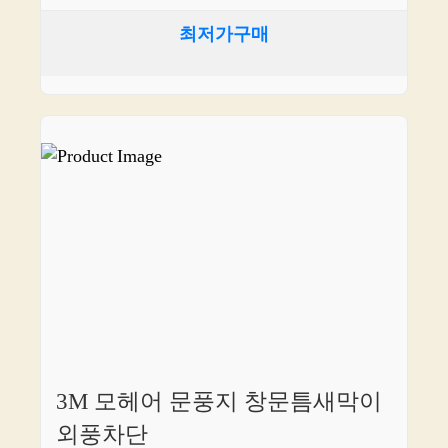
최저가구매
3M 모헤어 문풍지 창문틈새막이
외풍차단