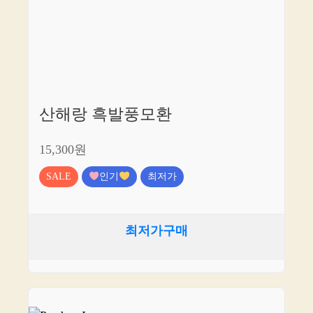
산해랑 흑발풍모환
15,300원
SALE
인기
최저가
최저가구매