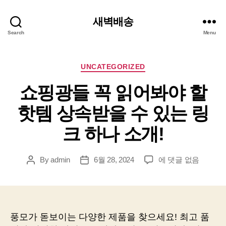
새벽배송
Search
Menu
Categories
UNCATEGORIZED
쇼핑광들 꼭 읽어봐야 할
핫템 상속받을 수 있는 링
크 하나 소개!
쇼
By
admin
6월 28, 2024
에 댓글 없음
Post
Post
핑
author
date
광
들
꼭
읽
풍모가 돋보이는 다양한 제품을 찾으세요! 최고 품
어