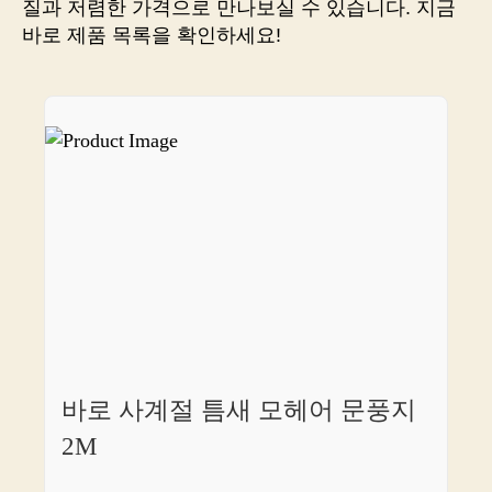
질과 저렴한 가격으로 만나보실 수 있습니다. 지금
봐
바로 제품 목록을 확인하세요!
야
할
핫
템
상
속
받
을
수
있
는
링
크
하
나
바로 사계절 틈새 모헤어 문풍지
소
개!
2M