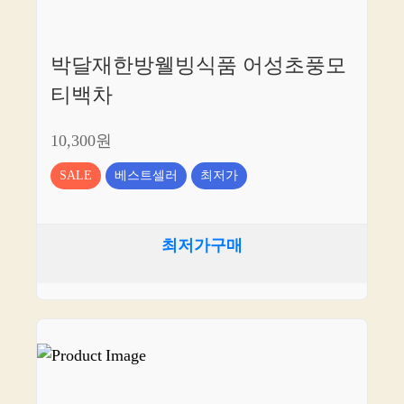
박달재한방웰빙식품 어성초풍모
티백차
10,300원
SALE
베스트셀러
최저가
최저가구매