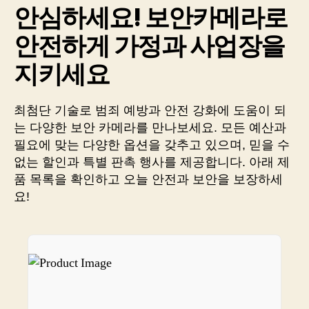
안심하세요! 보안카메라로
안
심
안전하게 가정과 사업장을
솔
루
지키세요
션,
보
안
최첨단 기술로 범죄 예방과 안전 강화에 도움이 되
카
는 다양한 보안 카메라를 만나보세요. 모든 예산과
메
필요에 맞는 다양한 옵션을 갖추고 있으며, 믿을 수
라
없는 할인과 특별 판촉 행사를 제공합니다. 아래 제
판
품 목록을 확인하고 오늘 안전과 보안을 보장하세
매
요!
링
크
소
개!