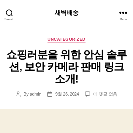
새벽배송
Search
Menu
Categories
UNCATEGORIZED
쇼핑러분을 위한 안심 솔루
션, 보안 카메라 판매 링크
소개!
쇼
By
admin
9월 26, 2024
에 댓글 없음
Post
Post
핑
author
date
러
분
을
위
한