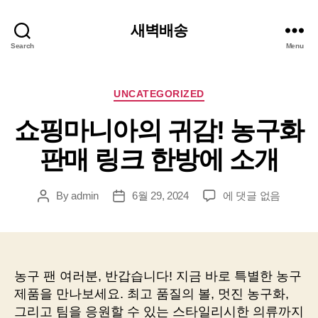
새벽배송
Search
Menu
Categories
UNCATEGORIZED
쇼핑마니아의 귀감! 농구화
판매 링크 한방에 소개
쇼
By
admin
6월 29, 2024
에 댓글 없음
Post
Post
핑
author
date
마
니
아
의
농구 팬 여러분, 반갑습니다! 지금 바로 특별한 농구
귀
제품을 만나보세요. 최고 품질의 볼, 멋진 농구화,
감!
그리고 팀을 응원할 수 있는 스타일리시한 의류까지