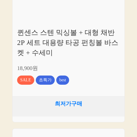
퀸센스 스텐 믹싱볼 + 대형 채반
2P 세트 대용량 타공 펀칭볼 바스
켓 + 수세미
18,900원
SALE
초특가
best
최저가구매