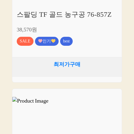
스팔딩 TF 골드 농구공 76-857Z
38,570원
SALE
인기
best
최저가구매