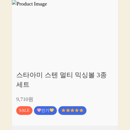
스타아미 스텐 멀티 믹싱볼 3종
세트
9,710원
SALE
인기