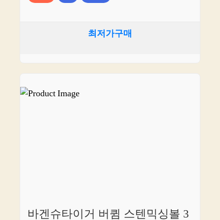
최저가구매
바겐슈타이거 버큄 스텐믹싱볼 3