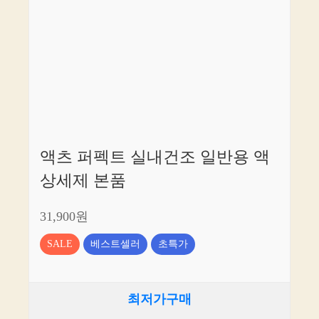
액츠 퍼펙트 실내건조 일반용 액
상세제 본품
31,900원
SALE
베스트셀러
초특가
최저가구매