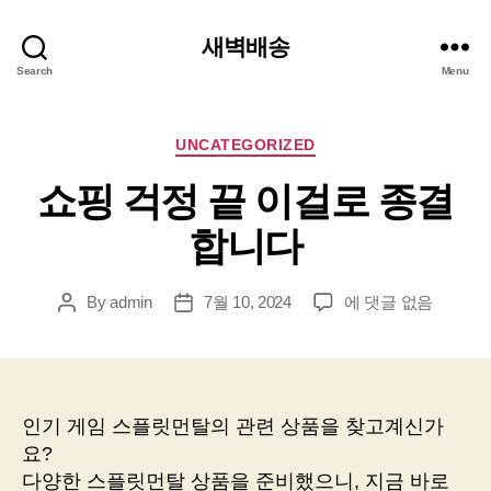
새벽배송
Search
Menu
Categories
UNCATEGORIZED
쇼핑 걱정 끝 이걸로 종결
합니다
쇼
By
admin
7월 10, 2024
에 댓글 없음
Post
Post
핑
author
date
걱
정
끝
이
인기 게임 스플릿먼탈의 관련 상품을 찾고계신가
걸
요?
로
다양한 스플릿먼탈 상품을 준비했으니, 지금 바로