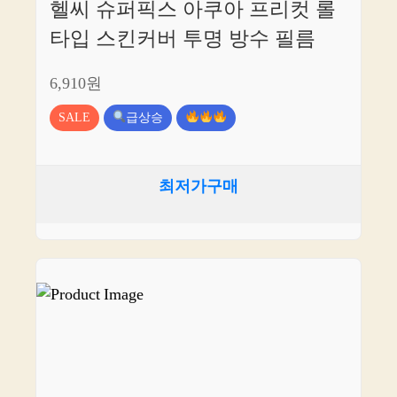
헬씨 슈퍼픽스 아쿠아 프리컷 롤
타입 스킨커버 투명 방수 필름
6,910원
SALE
급상승
최저가구매