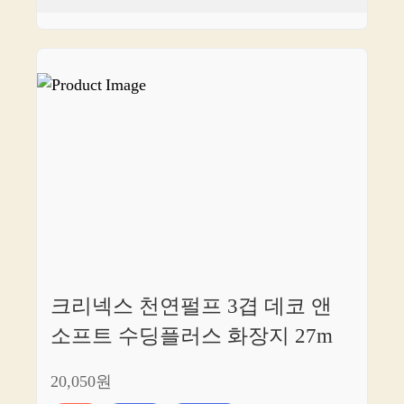
크리넥스 천연펄프 3겹 데코 앤
소프트 수딩플러스 화장지 27m
20,050원