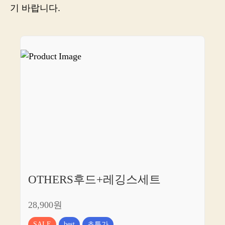
종
기 바랍니다.
결
합
니
다
OTHERS후드+레깅스세트
28,900원
SALE
best
초특가