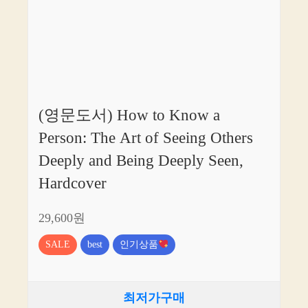
(영문도서) How to Know a
Person: The Art of Seeing Others
Deeply and Being Deeply Seen,
Hardcover
29,600원
SALE
best
인기상품
최저가구매