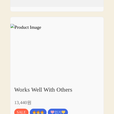
Works Well With Others
13,440원
SALE
인기