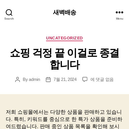
새벽배송
Search
Menu
Categories
UNCATEGORIZED
쇼핑 걱정 끝 이걸로 종결
합니다
쇼
By
admin
7월 21, 2024
에 댓글 없음
Post
Post
핑
author
date
걱
정
끝
이
저희 쇼핑몰에서는 다양한 상품을 판매하고 있습니
걸
다. 특히, 키워드를 중심으로 한 특가 상품을 준비하
로
여드렸습니다. 판매 중인 상품 목록을 확인해 보시