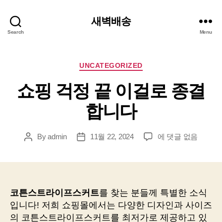
새벽배송
Search
Menu
Categories
UNCATEGORIZED
쇼핑 걱정 끝 이걸로 종결
합니다
쇼
By
admin
11월 22, 2024
에 댓글 없음
Post
Post
핑
author
date
걱
정
끝
이
코튼스트라이프스커트
를 찾는 분들께 특별한 소식
걸
입니다! 저희 쇼핑몰에서는 다양한 디자인과 사이즈
로
의 코튼스트라이프스커트를 최저가로 제공하고 있