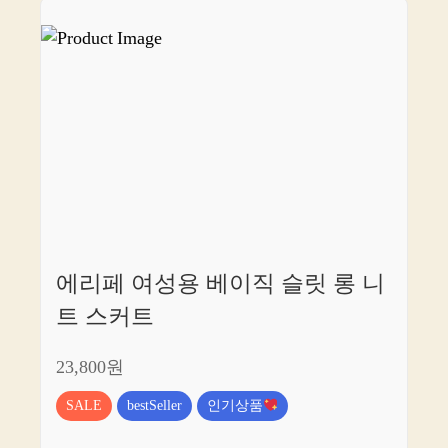
에리페 여성용 베이직 슬릿 롱 니
트 스커트
23,800원
SALE
bestSeller
인기상품