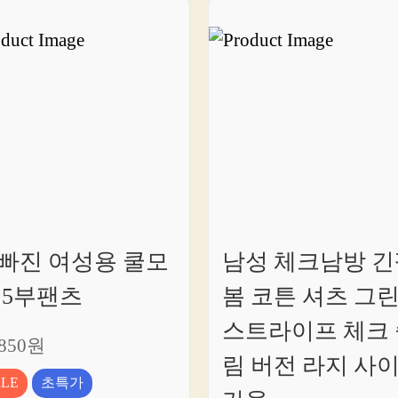
빠진 여성용 쿨모
남성 체크남방 긴
 5부팬츠
봄 코튼 셔츠 그
스트라이프 체크 
,850원
림 버전 라지 사
ALE
초특가