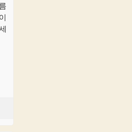
여름
이
 세