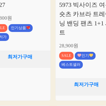
27
5973 빅사이즈 
숏츠 카브라 트레
,800원
닝 밴딩 팬츠 1+1
ALE
인기상품
트
저가
28,900원
SALE
인기
최저가구매
베스트셀러
최저가구매