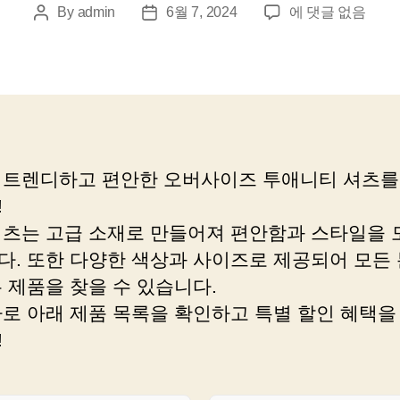
쇼
By
admin
6월 7, 2024
에 댓글 없음
Post
Post
핑
author
date
걱
정
끝
이
걸
로
 트렌디하고 편안한 오버사이즈 투애니티 셔츠를
종
!
결
합
셔츠는 고급 소재로 만들어져 편안함과 스타일을 
니
다. 또한 다양한 색상과 사이즈로 제공되어 모든
다
 제품을 찾을 수 있습니다.
바로 아래 제품 목록을 확인하고 특별 할인 혜택을
!