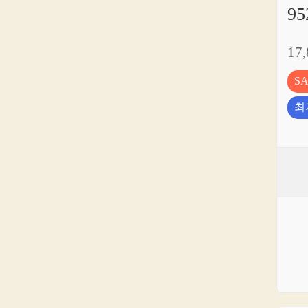
95
17
S
최