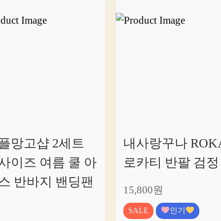
플망고샵 2세트
내사랑꾸나 ROK
사이즈 여름 쿨 아
로카티 반팔 검정 
스 반바지 밴딩팬
15,800원
SALE
인기