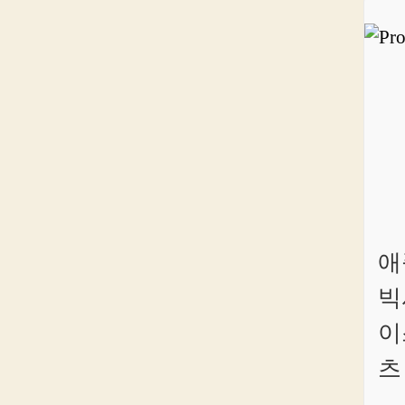
애
빅
이
츠