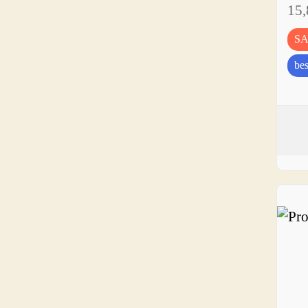
15
S
bes