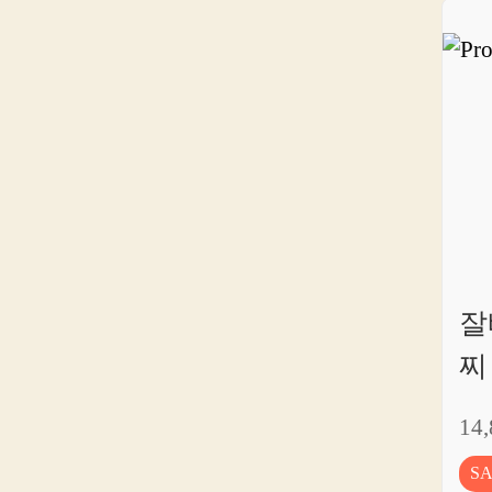
잘
찌
14
S