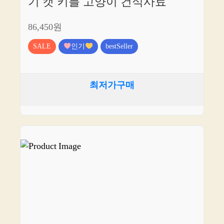
기 캣 키블 고양이 건식사료
86,450원
SALE
인기
bestSeller
최저가구매