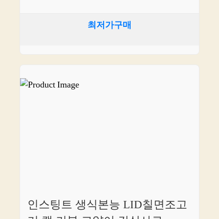
최저가구매
인스팅트 생식본능 LID칠면조고