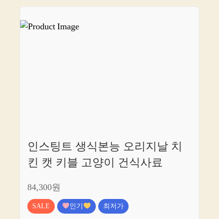
인스팅트 생식본능 오리지날 치
킨 캣 키블 고양이 건식사료
84,300원
SALE
인기
최저가