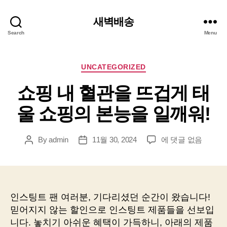
새벽배송
Search
Menu
Categories
UNCATEGORIZED
쇼핑 내 혈관을 뜨겁게 태
울 쇼핑의 본능을 일깨워!
쇼
By
admin
11월 30, 2024
에 댓글 없음
Post
Post
핑
author
date
내
혈
관
을
인스팅트 팬 여러분, 기다리셨던 순간이 왔습니다!
뜨
믿어지지 않는 할인으로 인스팅트 제품들을 선보입
겁
니다. 놓치기 아쉬운 혜택이 가득하니, 아래의 제품