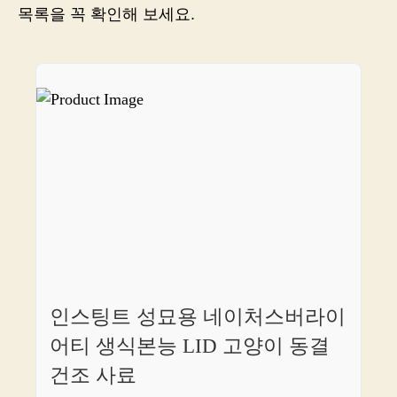
게
목록을 꼭 확인해 보세요.
태
울
쇼
핑
의
본
능
을
일
깨
워!
인스팅트 성묘용 네이처스버라이
어티 생식본능 LID 고양이 동결
건조 사료