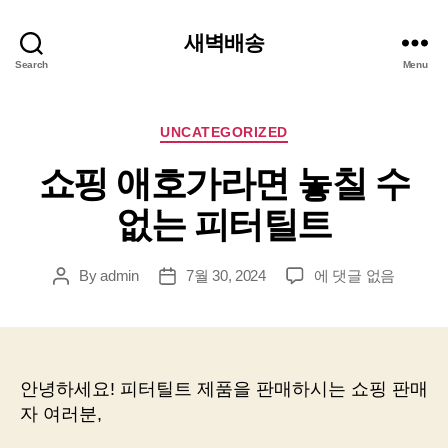
새벽배송
Search
Menu
Categories
UNCATEGORIZED
쇼핑 애호가라면 놓칠 수
없는 피터틸트
쇼
By
admin
7월 30, 2024
에 댓글 없음
Post
Post
핑
author
date
애
호
가
라
안녕하세요! 피터틸트 제품을 판매하시는 쇼핑 판매
면
자 여러분,
놓