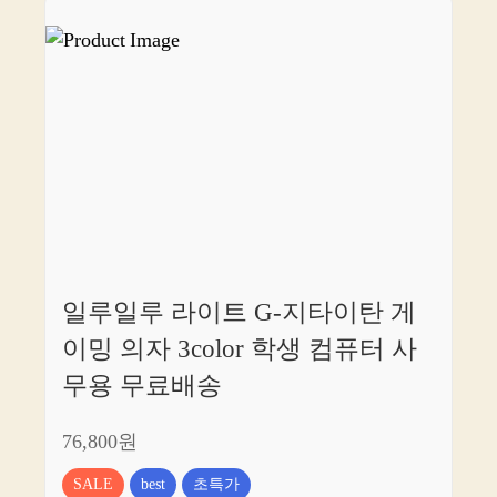
일루일루 라이트 G-지타이탄 게
이밍 의자 3color 학생 컴퓨터 사
무용 무료배송
76,800원
SALE
best
초특가