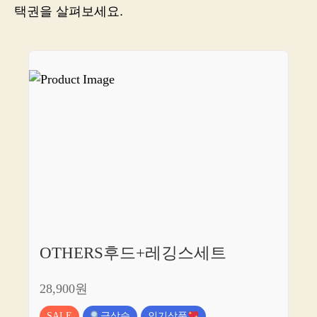
분,
택권을 살펴보세요.
이
쪽
으
로
모
여
주
세
요!
OTHERS후드+레깅스세트
28,900원
SALE
급상승
인기상품