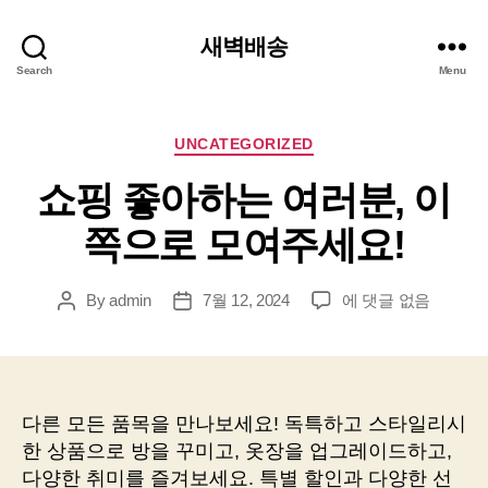
새벽배송
Search
Menu
Categories
UNCATEGORIZED
쇼핑 좋아하는 여러분, 이
쪽으로 모여주세요!
쇼
By
admin
7월 12, 2024
에 댓글 없음
Post
Post
핑
author
date
좋
아
하
는
다른 모든 품목을 만나보세요! 독특하고 스타일리시
여
한 상품으로 방을 꾸미고, 옷장을 업그레이드하고,
러
다양한 취미를 즐겨보세요. 특별 할인과 다양한 선