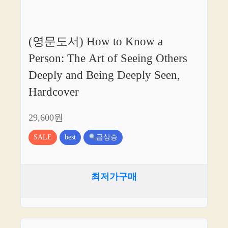
(영문도서) How to Know a
Person: The Art of Seeing Others
Deeply and Being Deeply Seen,
Hardcover
29,600원
SALE
best
급상승
최저가구매