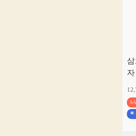
삼
자
12
S