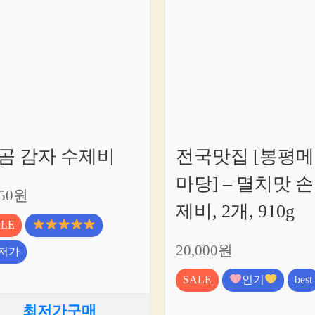
곰 감자 수제비
전국맛집 [봉평
마당] – 멸치맛 손
450원
제비, 2개, 910g
ALE
20,000원
저가
SALE
인기
best
최저가구매