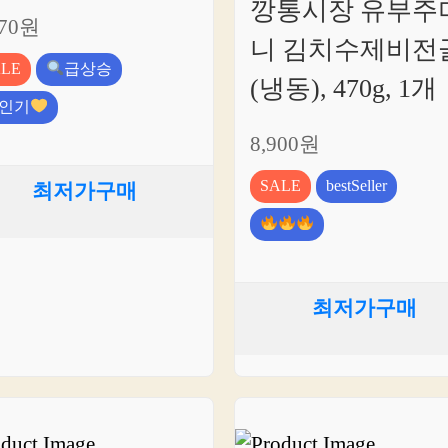
깡통시장 유부주
970원
니 김치수제비전
ALE
급상승
(냉동), 470g, 1개
인기
8,900원
SALE
bestSeller
최저가구매
최저가구매