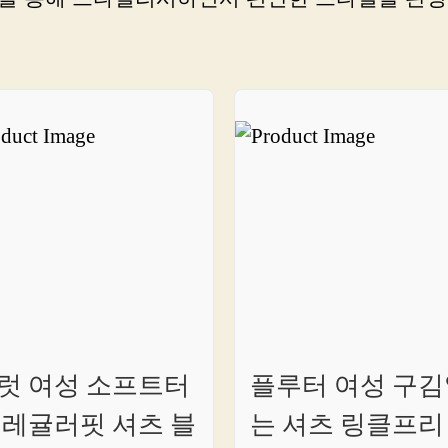
가
세
일,
지
금
바
로
클
릭
하
세
요!
럿 여성 소프트터
플루터 여성 구김
 레귤러핏 셔츠 블
는 셔츠 링클프리 