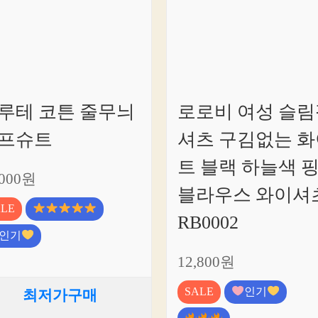
루테 코튼 줄무늬
로로비 여성 슬림
프슈트
셔츠 구김없는 화
트 블랙 하늘색 
,000원
블라우스 와이셔
ALE
RB0002
인기
12,800원
SALE
인기
최저가구매