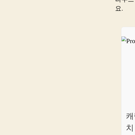
요.
캐
치