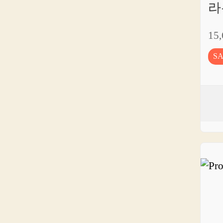
라
15
S