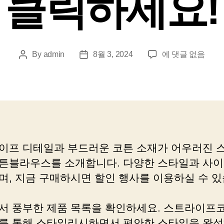
클릭하세요!
스
By
admin
8월 3, 2024
에 댓글 없음
Post
Post
트
author
date
라
이
프
코
튼
블
이프 디테일과 부드러운 코튼 소재가 어우러진 
라
튼블라우스를 소개합니다. 다양한 스타일과 사
우
스,
며, 지금 구매하시면 할인 행사를 이용하실 수 있
봄
맞
서 풍부한 제품 목록을 확인하세요. 스트라이프
이
를 통해 스타일리시하면서 편안한 스타일을 완
특