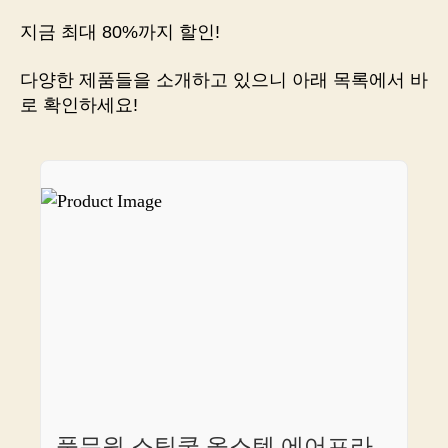
맛
지금 최대 80%까지 할인!
보
는
다양한 제품들을 소개하고 있으니 아래 목록에서 바
크
로 확인하세요!
리
스
피
감,
바
로
구
매
하
러
가
볼
까
요?
풀무원 스팀쿡 올스텐 에어프라