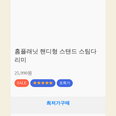
홈플래닛 핸디형 스탠드 스팀다
리미
25,990원
SALE
초특가
최저가구매