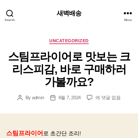
새벽배송
Search
Menu
Categories
UNCATEGORIZED
스팀프라이어로 맛보는 크
리스피감, 바로 구매하러
가볼까요?
스
By
admin
8월 7, 2024
에 댓글 없음
Post
Post
팀
author
date
프
라
이
어
스팀프라이어
로 초간단 조리!
로