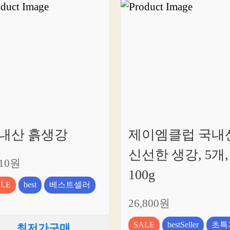
내산 흙생강
제이엠클럽 국내
신선한 생강, 5개,
810원
100g
ALE
best
베스트셀러
26,800원
SALE
bestSeller
초특
최저가구매