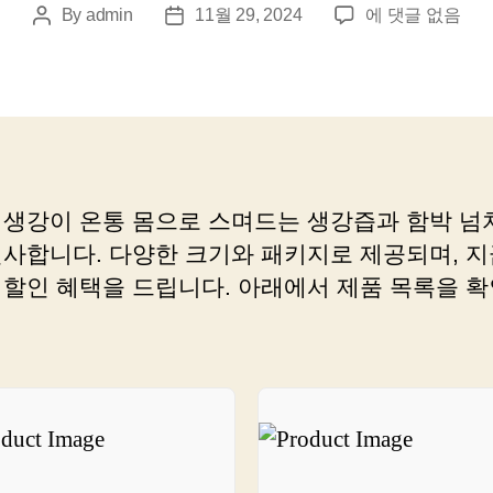
신
By
admin
11월 29, 2024
에 댓글 없음
Post
Post
선
author
date
한
생
강
으
로
건
 생강이 온통 몸으로 스며드는 생강즙과 함박 넘
강
선사합니다. 다양한 크기와 패키지로 제공되며, 지
한
요
 할인 혜택을 드립니다. 아래에서 제품 목록을 
리
만
드
는
법