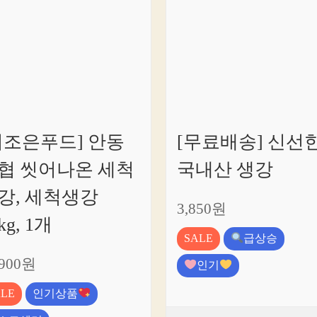
더조은푸드] 안동
[무료배송] 신선
협 씻어나온 세척
국내산 생강
강, 세척생강
3,850원
kg, 1개
SALE
급상승
,900원
인기
ALE
인기상품