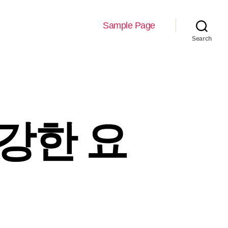
Sample Page
Search
강한 요