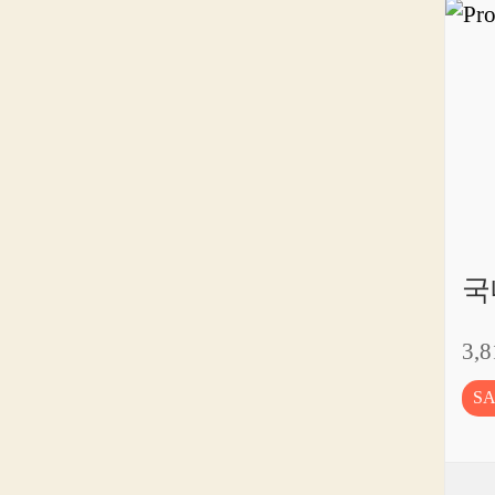
국
3,
S