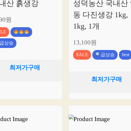
내산 흙생강
성덕농산 국내산 
동 다진생강 1kg,
990원
1kg, 1개
ALE
13,100원
급상승
SALE
급상승
best
최저가구매
최저가구매