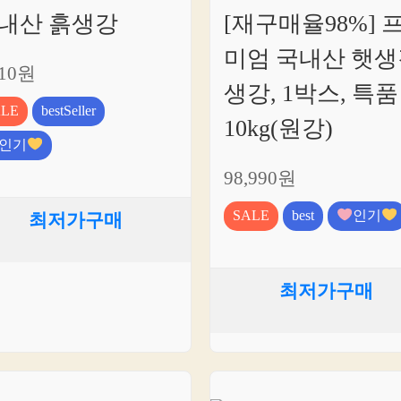
내산 흙생강
[재구매율98%] 
미엄 국내산 햇생
810원
생강, 1박스, 특품
ALE
bestSeller
10kg(원강)
인기
98,990원
SALE
best
인기
최저가구매
최저가구매