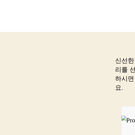
신선한
리를 
하시면
요.