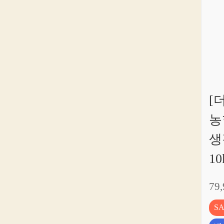
[
농
생
10
79
S