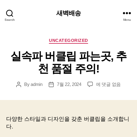
새벽배송
Search
Menu
Categories
UNCATEGORIZED
실속파 버클립 파는곳, 추
천 품절 주의!
실
By
admin
7월 22, 2024
에 댓글 없음
Post
Post
속
author
date
파
버
클
립
다양한 스타일과 디자인을 갖춘 버클립을 소개합니
파
다.
는