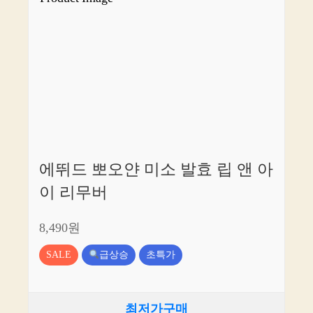
에뛰드 뽀오얀 미소 발효 립 앤 아
이 리무버
8,490원
SALE
급상승
초특가
최저가구매