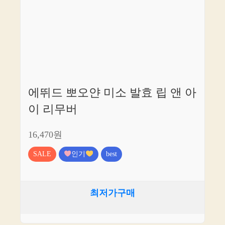
에뛰드 뽀오얀 미소 발효 립 앤 아
이 리무버
16,470원
SALE
인기
best
최저가구매