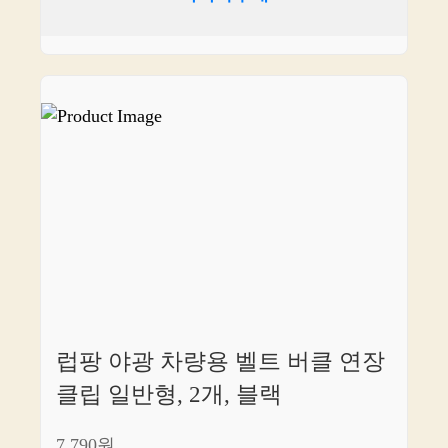
럽팡 야광 차량용 벨트 버클 연장
클립 일반형, 2개, 블랙
7,790원