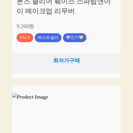
폰즈 클리어 훼이스 스파립앤아
이 메이크업 리무버
9,260원
SALE
베스트셀러
인기
최저가구매