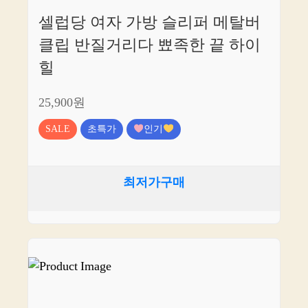
셀럽당 여자 가방 슬리퍼 메탈버
클립 반질거리다 뾰족한 끝 하이
힐
25,900원
SALE
초특가
인기
최저가구매